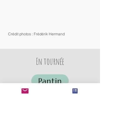
Crédit photos : Frédérik Hermand
En tournée
Pantin
Titi le confetti
Heyoka
(N)ouf !