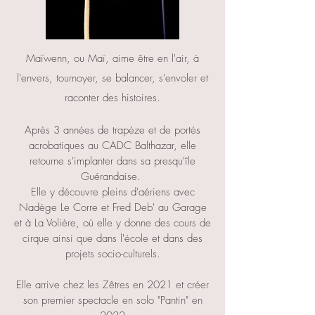
Maïwenn, ou Maï, aime être en l'air, à
l'envers, tournoyer, se balancer, s'envoler et
raconter des histoires.
Après 3 années de trapèze et de portés
acrobatiques au CADC Balthazar, elle
retourne s'implanter dans sa presqu'île
Guérandaise.
Elle y découvre pleins d'aériens avec
Nadège Le Corre et Fred Deb' au Garage
et à La Volière, où elle y donne des cours de
cirque ainsi que dans l'école et dans des
projets socio-culturels.
Elle arrive chez les Zêtres en 2021 et créer
son premier spectacle en solo "Pantin" en