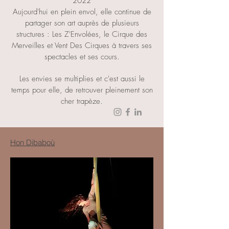
2022
Aujourd'hui en plein envol, elle continue de
partager son art auprès de plusieurs
structures : Les Z'Envolées, le Cirque des
Merveilles et Vent Des Cirques à travers ses
spectacles et ses cours.
Les envies se multiplies et c'est aussi le
temps pour elle, de retrouver pleinement son
cher trapèze.​
Hon Dibaboù